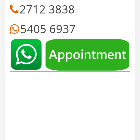
2712 3838
5405 6937