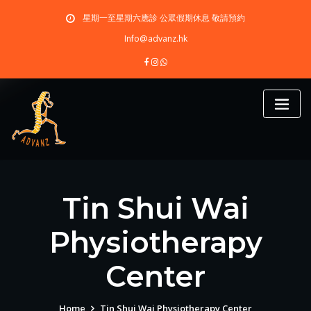
Skip
星期一至星期六應診 公眾假期休息 敬請預約
to
content
Info@advanz.hk
Tin Shui Wai
Physiotherapy
Center
Home
Tin Shui Wai Physiotherapy Center