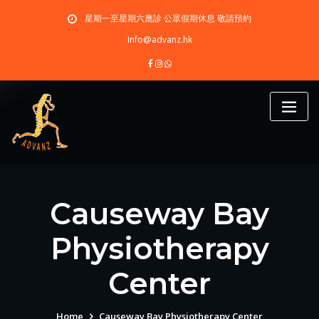
Skip
星期一至星期六應診 公眾假期休息 敬請預約
to
content
Info@advanz.hk
Causeway Bay
Physiotherapy
Center
Home
Causeway Bay Physiotherapy Center