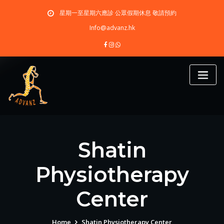
Skip
星期一至星期六應診 公眾假期休息 敬請預約
to
content
Info@advanz.hk
Shatin
Physiotherapy
Center
Home
Shatin Physiotherapy Center