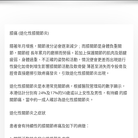
膝痛 (退化性膝關節炎)
隨著年月增進，關節液分泌會逐漸減少﹔而膝關節是身體負重關
節，關節經 長年累月的磨擦而勞損。若加上保護關節的肌肉及筋腱
疲弱、身體過重、不正確的姿勢和活動，情況便會更差而出現退行
性變化如骨刺增生影響膝關節活動及軟骨變 薄甚至消失而令股骨及
脛骨直接磨擦引致疼痛發炎，引致退化性膝關節炎出現。
退化性膝關節炎是本港常見關節病，根據醫院管理局的數字顯示，
本港估計分別有 24%及17%的50歲或以上女性及男性，有持續 的膝
關節痛，當中約一成人確診為退化性膝關節炎。
退化性關節炎之症狀
患者會有持續性的膝關節疼痛及如下的病徵：