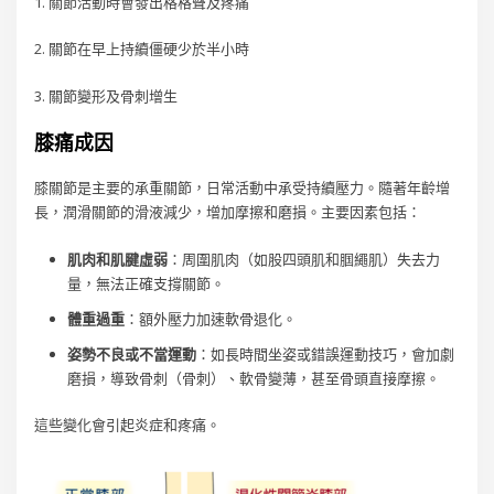
1. 關節活動時會發出格格聲及疼痛
2. 關節在早上持續僵硬少於半小時
3. 關節變形及骨刺增生
膝痛成因
膝關節是主要的承重關節，日常活動中承受持續壓力。隨著年齡增
長，潤滑關節的滑液減少，增加摩擦和磨損。主要因素包括：
肌肉和肌腱虛弱
：周圍肌肉（如股四頭肌和腘繩肌）失去力
量，無法正確支撐關節。
體重過重
：額外壓力加速軟骨退化。
姿勢不良或不當運動
：如長時間坐姿或錯誤運動技巧，會加劇
磨損，導致骨刺（骨刺）、軟骨變薄，甚至骨頭直接摩擦。
這些變化會引起炎症和疼痛。